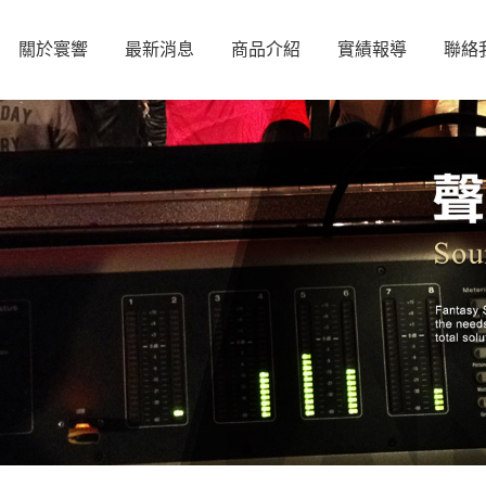
關於寰響
最新消息
商品介紹
實績報導
聯絡
PROEL專業音響系統
喇叭
PROEL
擴大機
PROEL專業音頻線材
麥克風線
RAY-ON SERIES
ACTIVE AUDIO
混音器
喇叭線
STEPARRAY SERIES
DIGI-WAVE
WILLIAMS AV
處理器
Infinium藍芽傳輸
BITTNER
麥克風
HARVEY
量測儀器
NTI
量測麥克風
NEAR系列喇叭
BOGEN
ATP系列
JOCAVI