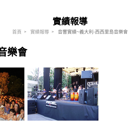
DIGIMIC
BRAEHLER
DIGIMIC lean+
ALPHA擴大機
ALPHA
實績報導
DIGIMIC multimedia
雙絞線(TWISTED PAI
RDL
首頁
實績報導
音響實績~義大利-西西里島音樂會
R)
音樂會
音頻系列 (RDL AUDIO)
Dante(Network)