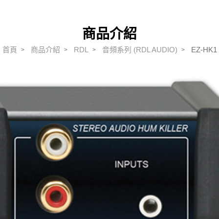
DIGIMIC
BRAEHLER
DIGIMIC lean+
ALPHA擴大機
ALPHA
商品介紹
DIGIMIC multimedia
雙絞線(TWISTED PAI
RDL
首頁
商品介紹
RDL
音頻系列 (RDL AUDIO)
EZ-HK1
R)
音頻系列 (RDL AUDIO)
Dante(Network)