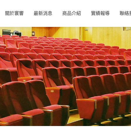
關於寰響
最新消息
商品介紹
實績報導
聯絡
PROEL專業音響系統
喇叭
PROEL
擴大機
PROEL專業音頻線材
麥克風線
RAY-ON SERIES
ACTIVE AUDIO
混音器
喇叭線
STEPARRAY SERIES
DIGI-WAVE
WILLIAMS AV
處理器
Infinium藍芽傳輸
BITTNER
麥克風
HARVEY
量測儀器
NTI
量測麥克風
NEAR系列喇叭
BOGEN
ATP系列
JOCAVI