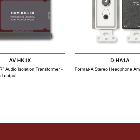
AV-HK1X
D-HA1A
 Audio Isolation Transformer -
Format-A Stereo Headphone Ampl
d output