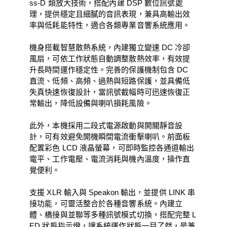
ss-D 類放大技術，搭配內建 DSP 數位訊號處
理，提供穩定且細膩的音訊表現，兼具高輸出效
率與低耗能特性，適合各類專業音響系統應用。
機身搭載智慧散熱系統，內建獨立變速 DC 冷卻
風扇，可依工作狀態自動調整散熱效率，有效提
升長時間運作穩定性。完善的保護機制包含 DC
直流、低頻、高頻、過熱與短路保護，並具備低
失真快速恢復設計，當訊號截幅時可迅速恢復正
常輸出，降低設備與喇叭損耗風險。
此外，本機採用二段式電源啟動與開關靜音設
計，可有效避免開機瞬間電流衝擊喇叭。前面板
配置彩色 LCD 液晶螢幕，可即時監控各通道輸出
電平、工作電壓、電流消耗與機內溫度，操作直
覺便利。
支援 XLR 輸入與 Speakon 輸出，並提供 LINK 串
接功能，可靈活整合於各種音響系統。內建立
體、橋接與並聯等多種訊號模式切換，搭配完整 L
ED 狀態指示燈，讓系統運作狀態一目了然，是兼