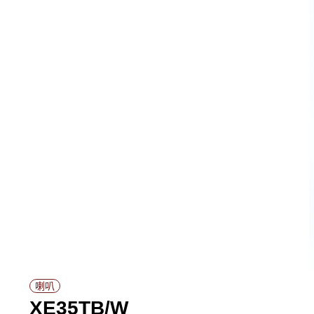
喇叭
XE35TB/W