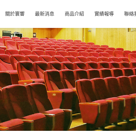
關於寰響
最新消息
商品介紹
實績報導
聯絡
PROEL專業音響系統
喇叭
PROEL
擴大機
PROEL專業音頻線材
麥克風線
RAY-ON SERIES
ACTIVE AUDIO
混音器
喇叭線
STEPARRAY SERIES
DIGI-WAVE
WILLIAMS AV
處理器
Infinium藍芽傳輸
BITTNER
麥克風
HARVEY
量測儀器
NTI
量測麥克風
NEAR系列喇叭
BOGEN
ATP系列
JOCAVI