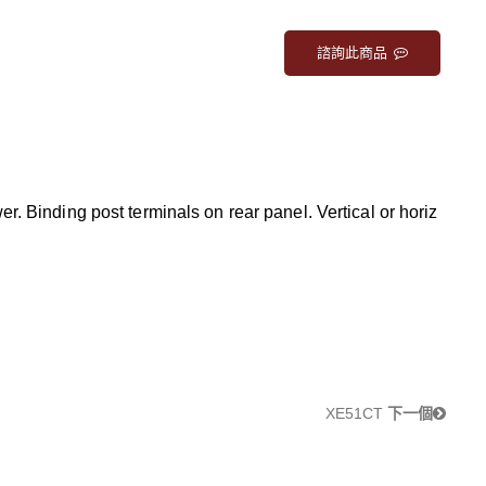
諮詢此商品
. Binding post terminals on rear panel. Vertical or horiz
XE51CT
下一個