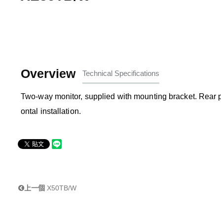
Overview
Technical Specifications
Two-way monitor, supplied with mounting bracket. Rear pa
ontal installation.
上一個
X50TB/W