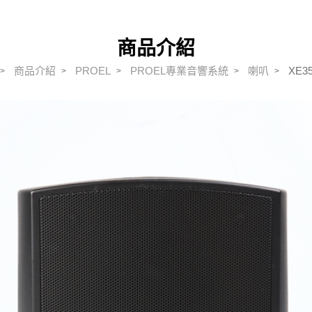
DIGIMIC
BRAEHLER
DIGIMIC lean+
ALPHA擴大機
ALPHA
商品介紹
DIGIMIC multimedia
雙絞線(TWISTED PAI
RDL
商品介紹
PROEL
PROEL專業音響系統
喇叭
XE3
R)
音頻系列 (RDL AUDIO)
Dante(Network)