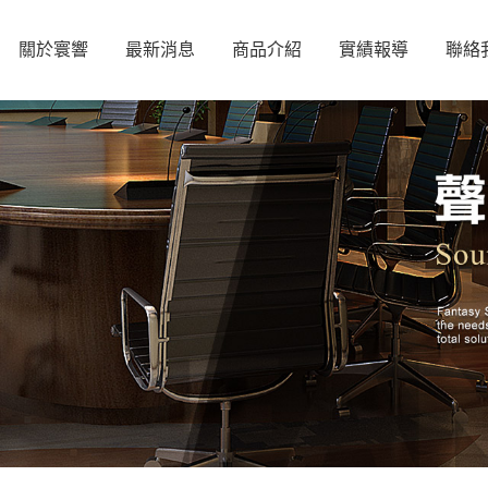
關於寰響
最新消息
商品介紹
實績報導
聯絡
PROEL專業音響系統
喇叭
PROEL
擴大機
PROEL專業音頻線材
麥克風線
RAY-ON SERIES
ACTIVE AUDIO
混音器
喇叭線
STEPARRAY SERIES
DIGI-WAVE
WILLIAMS AV
處理器
Infinium藍芽傳輸
BITTNER
麥克風
HARVEY
量測儀器
NTI
量測麥克風
NEAR系列喇叭
BOGEN
ATP系列
JOCAVI