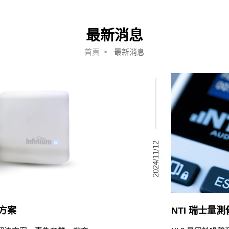
DIGIMIC
BRAEHLER
DIGIMIC lean+
ALPHA擴大機
ALPHA
最新消息
DIGIMIC multimedia
雙絞線(TWISTED PAI
RDL
首頁
最新消息
R)
音頻系列 (RDL AUDIO)
Dante(Network)
2024/11/12
決方案
NTI 瑞士量測