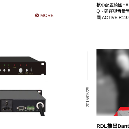
核心配置德國HA
Q、延遲與音量
MORE
國 ACTIVE
地傳遞至聽眾。
顯寺院在現代化
質的擴聲效果。
2015/05/29
RDL推出Da