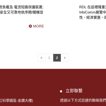
流負載及 電流短路保護裝置;
RDL 在這裡隆
,安全又可靠地依序開/關機音
InfoComm
性、經濟實惠、
MORE
1
2
立即聯繫
透過以下方式迅速的聯絡我
江科學園區-金鑽大樓)