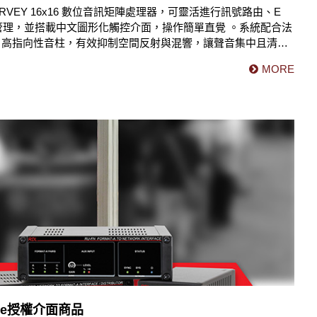
RVEY 16x16 數位音訊矩陣處理器，可靈活進行訊號路由、E
管理，並搭載中文圖形化觸控介面，操作簡單直覺 。系統配合法
 R110 高指向性音柱，有效抑制空間反射與混響，讓聲音集中且清晰
整套系統覆 蓋一樓主殿與講堂，既滿足佛事活動的需求，也彰
MORE
與專業化硬體上的高度水準，確保每場活動皆能呈現 穩定、優
nte授權介面商品