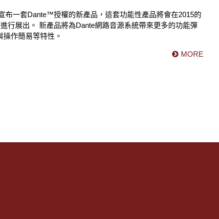
重宣布一套Dante™授權的新產品，這套功能性產品將會在2015的
展覽中進行展出。 新產品將為Dante網路音源系統帶來更多的功能彈
與操作簡易等特性。
MORE
們